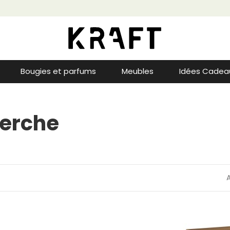
Bougies et parfums
Meubles
Idées Cadea
herche
A