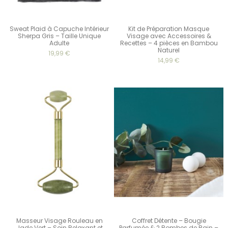
Sweat Plaid à Capuche Intérieur
Kit de Préparation Masque
Sherpa Gris – Taille Unique
Visage avec Accessoires &
Adulte
Recettes – 4 pièces en Bambou
Naturel
19,99 €
14,99 €
Masseur Visage Rouleau en
Coffret Détente – Bougie
Jade Vert – Soin Relaxant et
Parfumée & 2 Bombes de Bain –