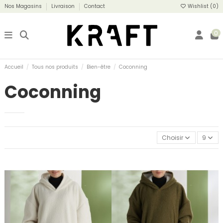
Nos Magasins
Livraison
Contact
Wishlist (
0
)
0
Accueil
Tous nos produits
Bien-être
Coconning
Coconning
Choisir
9