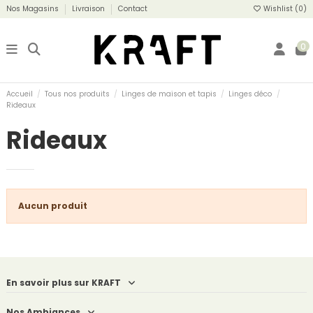
Nos Magasins
Livraison
Contact
Wishlist (
0
)
0
Accueil
Tous nos produits
Linges de maison et tapis
Linges déco
Rideaux
Rideaux
Aucun produit
En savoir plus sur KRAFT
Nos Ambiances