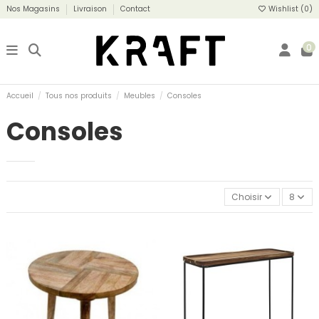
Nos Magasins
Livraison
Contact
Wishlist (
0
)
0
Accueil
Tous nos produits
Meubles
Consoles
Consoles
Choisir
8