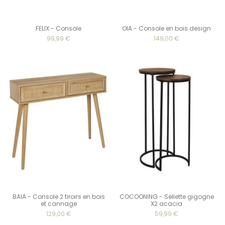
FELIX - Console
OIA - Console en bois design
99,99 €
149,00 €
BAIA - Console 2 tiroirs en bois
COCOONING - Sellette gigogne
et cannage
X2 acacia
129,00 €
59,99 €