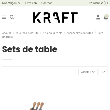
Nos Magasins
Livraison
Contact
Wishlist (
0
)
0
Accueil
Tous nos produits
Arts de la table
Accessoires de table
Sets
de table
Sets de table
Choisir
1