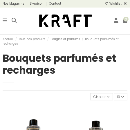
Nos Magasins
Livraison
Contact
Wishlist (
0
)
0
Accueil
Tous nos produits
Bougies et parfums
Bouquets parfumés et
recharges
Bouquets parfumés et
recharges
Choisir
19