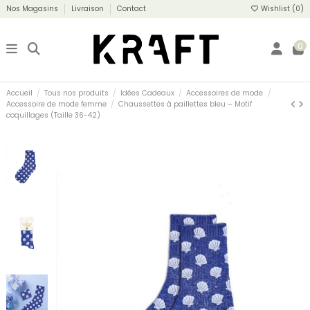
Nos Magasins
Livraison
Contact
Wishlist (
0
)
0
Accueil
Tous nos produits
Idées Cadeaux
Accessoires de mode
Accessoire de mode femme
Chaussettes à paillettes bleu – Motif
coquillages (Taille 36-42)