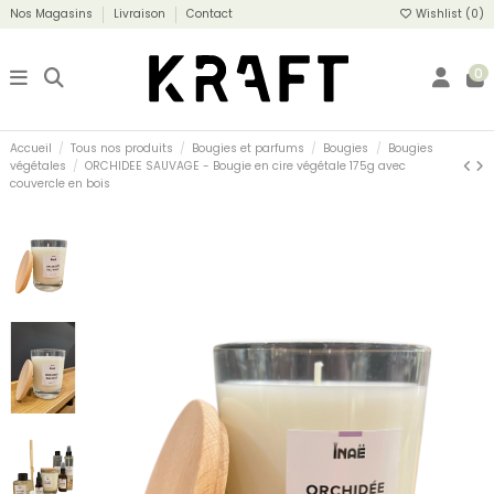
Nos Magasins
Livraison
Contact
Wishlist (
0
)
0
Accueil
Tous nos produits
Bougies et parfums
Bougies
Bougies
végétales
ORCHIDEE SAUVAGE - Bougie en cire végétale 175g avec
couvercle en bois