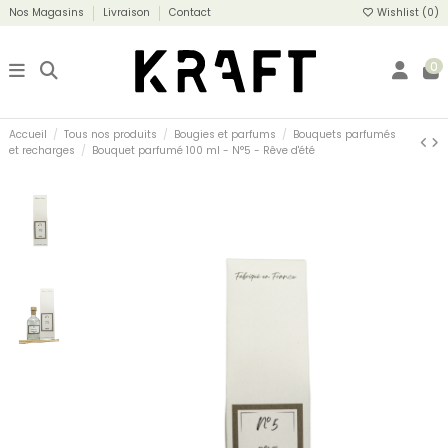
Nos Magasins
Livraison
Contact
Wishlist (
0
)
0
Accueil
Tous nos produits
Bougies et parfums
Bouquets parfumés
et recharges
Bouquet parfumé 100 ml - N°5 - Rêve d'été