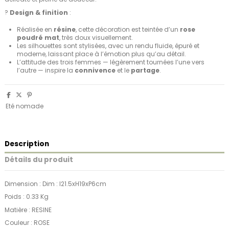
?
Design & finition
:
Réalisée en
résine
, cette décoration est teintée d’un
rose
poudré mat
, très doux visuellement.
Les silhouettes sont stylisées, avec un rendu fluide, épuré et
moderne, laissant place à l’émotion plus qu’au détail.
L’attitude des trois femmes — légèrement tournées l’une vers
l’autre — inspire la
connivence
et le
partage
.
Eté nomade
Description
Détails du produit
Dimension : Dim : l21.5xH19xP6cm
Poids : 0.33 Kg
Matière : RESINE
Couleur : ROSE