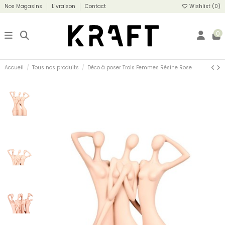
Nos Magasins
Livraison
Contact
Wishlist (
0
)
0
Accueil
Tous nos produits
Déco à poser Trois Femmes Résine Rose