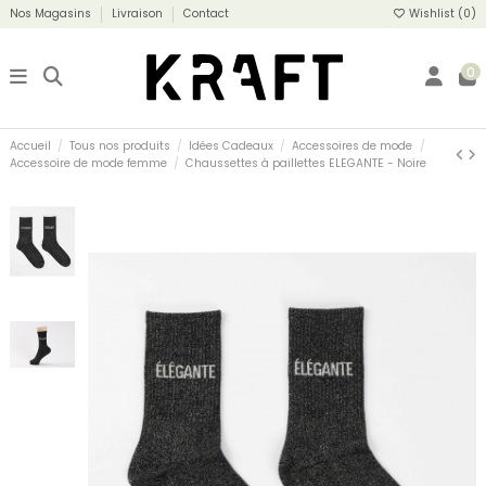
Nos Magasins
Livraison
Contact
Wishlist (
0
)
0
Accueil
Tous nos produits
Idées Cadeaux
Accessoires de mode
Accessoire de mode femme
Chaussettes à paillettes ELEGANTE - Noire